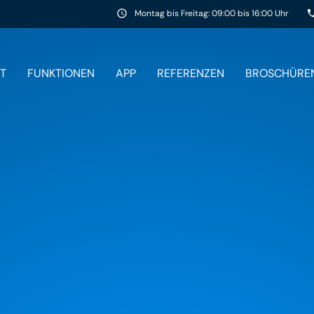
schedule
Montag bis Freitag: 09:00 bis 16:00 Uhr
pho
T
FUNKTIONEN
APP
REFERENZEN
BROSCHÜRE